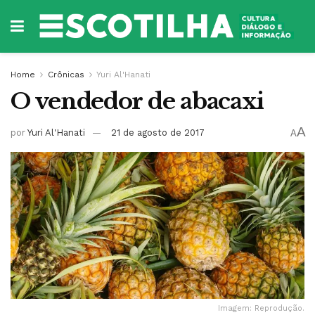
Home
Crônicas
Yuri Al'Hanati
O vendedor de abacaxi
A
por
Yuri Al'Hanati
21 de agosto de 2017
A
Imagem: Reprodução.