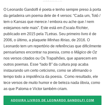
O Leonardo Gandolfi é poeta e tenho sempre preso à porta
da geladeira um poema dele de 4 versos: “Cada um, Totó /
tem o Kansas que merece / embora eu ache que / nem
estejamos nele mais”. Este está em
Escala Richter
,
publicado em 2015 pela 7Letras. Seu primeiro livro é de
2006, o último, a plaquete
Minhas férias
, de 2016. O
Leonardo tem um repertório de referências que dificilmente
pensaríamos encontrar na poesia, como o
Mágico de Oz
nos versos citados ou Os Trapalhões, que aparecem em
outros poemas. Esse “lado B” da cultura pop acaba
instaurando um certo ceticismo, como se afirmando o
tempo todo a impotência da poesia. Como resultado, ele
tece versos de muito humor e de beleza nada óbvia, como
as que Paloma e Victor também criam.
ADQUIRA LIVROS DE LEONARDO GANDOLFI COM