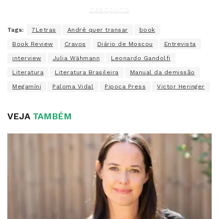
DESCONTO
Tags:
7Letras
André quer transar
book
Book Review
Cravos
Diário de Moscou
Entrevista
interview
Julia Wähmann
Leonardo Gandolfi
Literatura
Literatura Brasileira
Manual da demissão
Megamíni
Paloma Vidal
Pipoca Press
Victor Heringer
VEJA
TAMBÉM