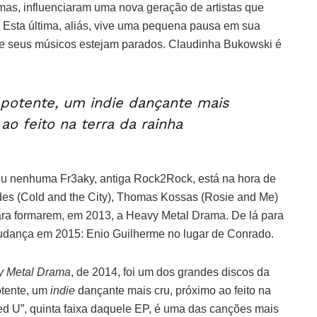
mas, influenciaram uma nova geração de artistas que
 Esta última, aliás, vive uma pequena pausa em sua
ue seus músicos estejam parados. Claudinha Bukowski é
potente, um indie dançante mais
ao feito na terra da rainha
ou nenhuma Fr3aky, antiga Rock2Rock, está na hora de
edes (Cold and the City), Thomas Kossas (Rosie and Me)
para formarem, em 2013, a Heavy Metal Drama. De lá para
dança em 2015: Enio Guilherme no lugar de Conrado.
y Metal Drama
, de 2014, foi um dos grandes discos da
otente, um
indie
dançante mais cru, próximo ao feito na
ated U”, quinta faixa daquele EP, é uma das canções mais