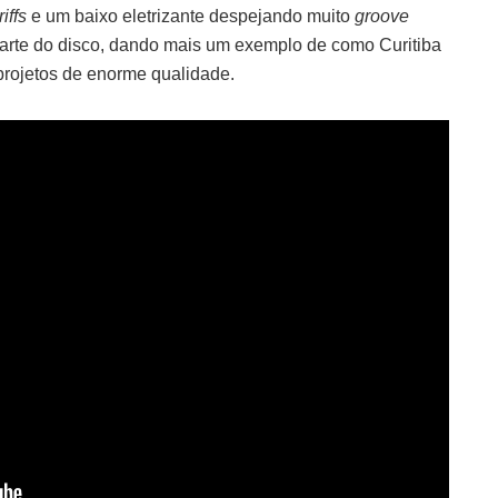
riffs
e um baixo eletrizante despejando muito
groove
arte do disco, dando mais um exemplo de como Curitiba
 projetos de enorme qualidade.