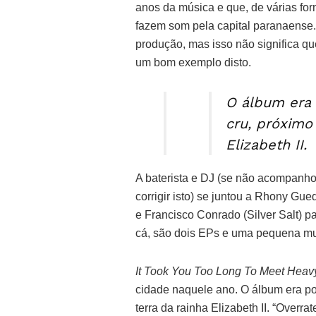
anos da música e que, de várias for
fazem som pela capital paranaense.
produção, mas isso não significa q
um bom exemplo disto.
O álbum era 
cru, próximo 
Elizabeth II.
A baterista e DJ (se não acompanh
corrigir isto) se juntou a Rhony Gu
e Francisco Conrado (Silver Salt) 
cá, são dois EPs e uma pequena mu
It Took You Too Long To Meet Heav
cidade naquele ano. O álbum era p
terra da rainha Elizabeth II. “Overr