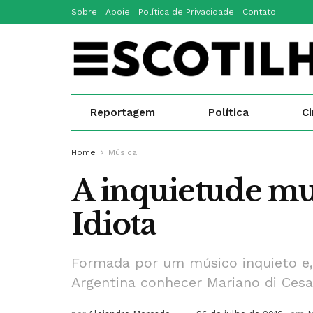
Sobre
Apoie
Política de Privacidade
Contato
Reportagem
Política
C
Home
Música
A inquietude mus
Idiota
Formada por um músico inquieto e, 
Argentina conhecer Mariano di Cesar