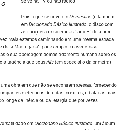
se vê na TV ou nas rádios”.
 o
Pois o que se ouve em
Doméstico
(e também
em
Diccionario Básico Ilustrado
, o disco com
as canções consideradas “lado B” do álbum
da vez mais estamos caminhando em uma mesma estrada
oe de la Madrugada”, por exemplo, convertem-se
letras e sua abordagem demasiadamente humana sobre os
 pela urgência que seus
riffs
(em especial o da primeira)
 uma obra em que não se encontram arestas, fornecendo
ompantes meteóricos de notas musicais, e baladas mais
do longe da inércia ou da letargia que por vezes
versatilidade em
Diccionario Básico Ilustrado
, um álbum