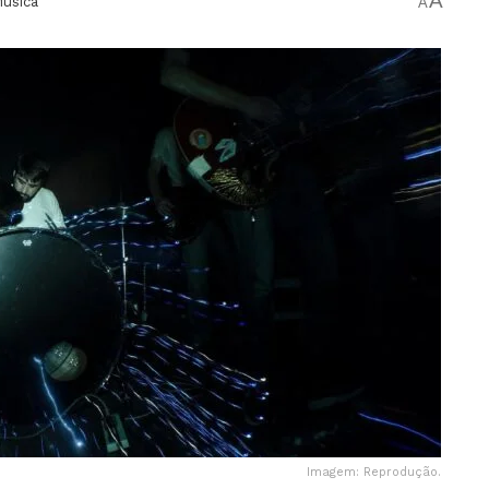
A
úsica
A
Imagem: Reprodução.