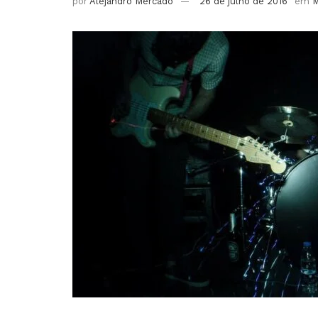
por
Alejandro Mercado
26 de julho de 2016
em
M