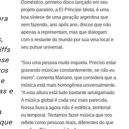
Doméstico
, primeiro disco lançado em seu
projeto paralelo, a El Príncipe Idiota, é uma
bra
boa síntese de uma geração argentina que
vem fazendo, ano após ano, discos que não
apenas a representam, mas que dialogam
,
com o restante do mundo por sua veia local e
seu pulsar universal.
ffs
ase
“Sou uma pessoa muito inquieta. Preciso estar
cos
gravando músicas constantemente, se não eu
morro”, comenta Mariano, que considera que a
 e
música está mais homogênea universalmente.
as e
“A esta altura está tudo bastante amalgamado.
A música global é cada vez mais parecida.
Nossa busca agora não é estética, territorial
a
ou temporal. Tentamos fazer música que nos
 que
reflete como pessoas reais, diferentes do que