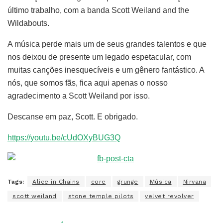
último trabalho, com a banda Scott Weiland and the
Wildabouts.
A música perde mais um de seus grandes talentos e que
nos deixou de presente um legado espetacular, com
muitas canções inesquecíveis e um gênero fantástico. A
nós, que somos fãs, fica aqui apenas o nosso
agradecimento a Scott Weiland por isso.
Descanse em paz, Scott. E obrigado.
https://youtu.be/cUdOXyBUG3Q
Tags:
Alice in Chains
core
grunge
Música
Nirvana
scott weiland
stone temple pilots
velvet revolver