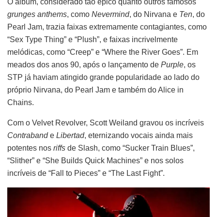
O álbum, considerado tão épico quanto outros famosos
grunges anthems
, como
Nevermind
, do Nirvana e
Ten
, do
Pearl Jam, trazia faixas extremamente contagiantes, como
“Sex Type Thing” e “Plush”, e faixas incrivelmente
melódicas, como “Creep” e “Where the River Goes”. Em
meados dos anos 90, após o lançamento de
Purple
, os
STP já haviam atingido grande popularidade ao lado do
próprio Nirvana, do Pearl Jam e também do Alice in
Chains.
Com o Velvet Revolver, Scott Weiland gravou os incríveis
Contraband
e
Libertad
, eternizando vocais ainda mais
potentes nos
riffs
de Slash, como “Sucker Train Blues”,
“Slither” e “She Builds Quick Machines” e nos solos
incríveis de “Fall to Pieces” e “The Last Fight”.