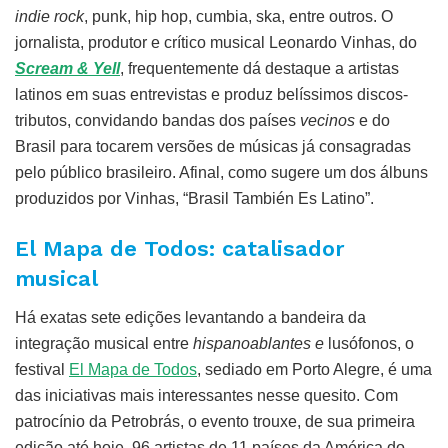
indie rock
, punk, hip hop, cumbia, ska, entre outros. O
jornalista, produtor e crítico musical Leonardo Vinhas, do
Scream & Yell
, frequentemente dá destaque a artistas
latinos em suas entrevistas e produz belíssimos discos-
tributos, convidando bandas dos países
vecinos
e do
Brasil para tocarem versões de músicas já consagradas
pelo público brasileiro. Afinal, como sugere um dos álbuns
produzidos por Vinhas, “Brasil También Es Latino”.
El Mapa de Todos: catalisador
musical
Há exatas sete edições levantando a bandeira da
integração musical entre
hispanoablantes e
lusófonos, o
festival
El Mapa de Todos
, sediado em Porto Alegre, é uma
das iniciativas mais interessantes nesse quesito. Com
patrocínio da Petrobrás, o evento trouxe, de sua primeira
edição até hoje, 96 artistas de 11 países da América do