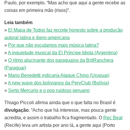
Paulo, por exemplo. “Mas acho que aqui a gente recebe as
coisas em primeira mão (risos)”.
Leia também
»
El Mapa de Todos faz recorte honesto sobre a produção
autoral latina e ibero-americana
»
Por que não escutamos mais música latina?
»
A inquietude musical da El Príncipe Idiota (Argentina)
»
O ritmo alucinante dos paraguaios da BritRanchera
(Paraguai)
»
Mario Benedetti indicaria Ataque Chino (Uruguai)
»
A new wave dos bolivianos da PervClub (Bolívia)
»
Serto Mercurio e o pop ruidoso peruano
Thiago Piccoli afirma ainda que o que falta no Brasil é
divulgação
. “Acho que há interesse, mas pouca gente
acredita, e assim o trabalho fica fragmentado. O
Rec Beat
(Recife) leva um artista por ano lá, a gente aqui (Porto