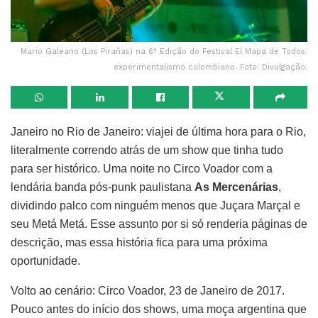
Mario Galeano (Los Pirañas) na 6ª Edição do Festival El Mapa de Todos:
experimentalismo colombiano. Foto: Divulgação.
Janeiro no Rio de Janeiro: viajei de última hora para o Rio,
literalmente correndo atrás de um show que tinha tudo
para ser histórico. Uma noite no Circo Voador com a
lendária banda pós-punk paulistana
As Mercenárias
,
dividindo palco com ninguém menos que Juçara Marçal e
seu Metá Metá. Esse assunto por si só renderia páginas de
descrição, mas essa história fica para uma próxima
oportunidade.
Volto ao cenário: Circo Voador, 23 de Janeiro de 2017.
Pouco antes do início dos shows, uma moça argentina que