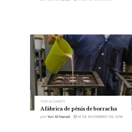
YURI AL'HANATI
A fábrica de pênis de borracha
por
Yuri Al'Hanati
14 DE NOVEMBRO DE 2016