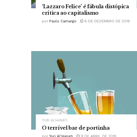
‘Lazzaro Felice’ é fábula distópica
crítica ao capitalismo
por
Paulo Camargo
6 DE DEZEMBRO DE 2018
YURI AL'HANATI
O terrível bar de portinha
por
Yuri Al'Hanati
9 DE ABRIL DE 2018