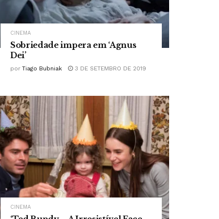
CINEMA
Sobriedade impera em ‘Agnus
Dei’
por
Tiago Bubniak
3 DE SETEMBRO DE 2019
CINEMA
‘Ted Bundy – A Irresistível Face