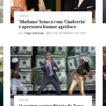
CINEMA
‘Madame’ brinca com ‘Cinderela’
e apresenta humor agridoce
por
Tiago Bubniak
10 DE SETEMBRO DE 2019
CINEMA
O caráter contraditório de ‘Jogo