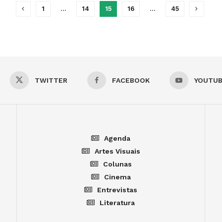
1
…
14
15
16
…
45
TWITTER
FACEBOOK
YOUTU
Agenda
Artes Visuais
Colunas
Cinema
Entrevistas
Literatura