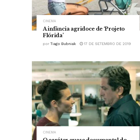
CINEMA
A infância agridoce de ‘Projeto
Flórida’
por
Tiago Bubniak
17 DE SETEMBRO DE 2019
CINEMA
O caráter quase documental do