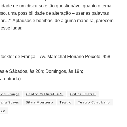
cidade de um discurso é tão questionável quanto o tema
sso, uma possibilidade de alteração – usar as palavras
 dominar…”. Aplausos e bombas, de alguma maneira, parecem
esse lugar.
tockler de França – Av. Marechal Floriano Peixoto, 458 –
tas e Sábados, às 20h; Domingos, às 19h;
a-entrada).
r de França
Centro Cultural SESI
Crítica Teatral
ana Stavis
Sílvia Monteiro
Teatro
Teatro Curitibano
nse