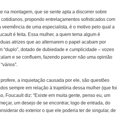
te na montagem, que se sente apta a discorrer sobre
s cotidianos, propondo entrelaçamentos sofisticados com
a veemência de uma especialista, é o motivo pelo qual a
oucault é feita. Essa mulher, a quem tema algum é
duas atrizes que ao alternarem o papel acabam por
 um “duplo”, dotado de dubiedade e cumplicidade – vozes
rcalam e se confluem, fazendo parecer não uma opinião
“vários”.
 profere, a inquietação causada por ele, são questões
dos sempre em relação à trajetória dessa mulher (que foi
so, Foucault diz: “Existe em muita gente, penso eu, um
eçar, um desejo de se encontrar, logo de entrada, do
nsiderar do exterior o que ele poderia ter de singular, de