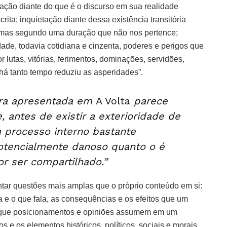
ção diante do que é o discurso em sua realidade
rita; inquietação diante dessa existência transitória
 mas segundo uma duração que não nos pertence;
dade, todavia cotidiana e cinzenta, poderes e perigos que
 lutas, vitórias, ferimentos, dominações, servidões,
 há tanto tempo reduziu as asperidades”.
gura apresentada em
A Volta
parece
, antes de existir a exterioridade de
 processo interno bastante
potencialmente danoso quanto o é
r ser compartilhado.”
antar questões mais amplas que o próprio conteúdo em si:
la e o que fala, as consequências e os efeitos que um
 que posicionamentos e opiniões assumem em um
 e os elementos históricos, políticos, sociais e morais