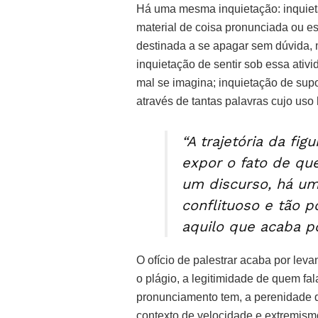
Há uma mesma inquietação: inquieta
material de coisa pronunciada ou esc
destinada a se apagar sem dúvida,
inquietação de sentir sob essa ativi
mal se imagina; inquietação de supor
através de tantas palavras cujo uso
“A trajetória da fi
expor o fato de que
um discurso, há um
conflituoso e tão 
aquilo que acaba po
O ofício de palestrar acaba por lev
o plágio, a legitimidade de quem fa
pronunciamento tem, a perenidade
contexto de velocidade e extremismos