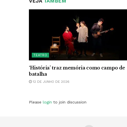
VEJA
TAMBÉM
TEATRO
‘História’ traz memória como campo de
batalha
12 DE JUNHO DE 2026
Please
login
to join discussion