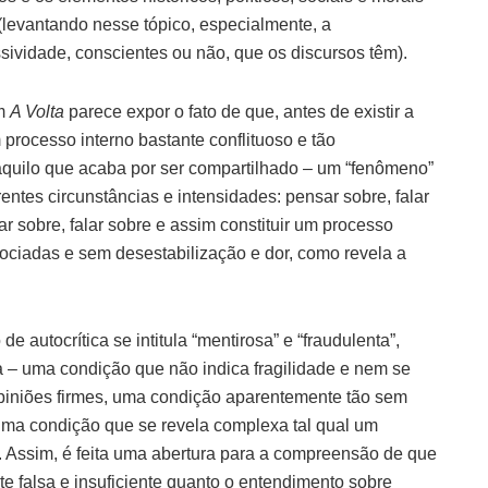
(levantando nesse tópico, especialmente, a
ssividade, conscientes ou não, que os discursos têm).
em
A Volta
parece expor o fato de que, antes de existir a
 processo interno bastante conflituoso e tão
quilo que acaba por ser compartilhado – um “fenômeno”
rentes circunstâncias e intensidades: pensar sobre, falar
r sobre, falar sobre e assim constituir um processo
sociadas e sem desestabilização e dor, como revela a
autocrítica se intitula “mentirosa” e “fraudulenta”,
ria – uma condição que não indica fragilidade e nem se
piniões firmes, uma condição aparentemente tão sem
uma condição que se revela complexa tal qual um
 Assim, é feita uma abertura para a compreensão de que
e falsa e insuficiente quanto o entendimento sobre