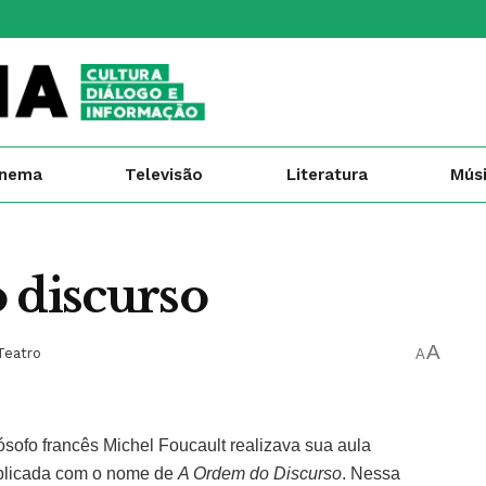
inema
Televisão
Literatura
Mús
 discurso
A
Teatro
A
ósofo francês Michel Foucault realizava sua aula
ublicada com o nome de
A Ordem do Discurso
. Nessa