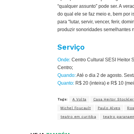
“qualquer assunto” pode ser. A vera
do qual ele se faz meio e, bem por i
para “lutar, servir, vencer, ferir,
produzir sonoridades semelhantes n
Serviço
Onde:
Centro Cultural SESI Heitor S
Centro;
Quando:
Até o dia 2 de agosto. Sex
Quanto:
R$ 20 (inteira) e R$ 10 (mei
Tags:
A Volta
Casa Heitor Stockle
Michel Foucault
Paulo Alves
Ros
teatro em curitiba
teatro paranae