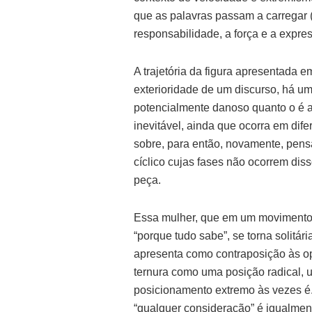
que as palavras passam a carregar 
responsabilidade, a força e a expre
A trajetória da figura apresentada 
exterioridade de um discurso, há um
potencialmente danoso quanto o é a
inevitável, ainda que ocorra em dife
sobre, para então, novamente, pensa
cíclico cujas fases não ocorrem dis
peça.
Essa mulher, que em um movimento de 
“porque tudo sabe”, se torna solitá
apresenta como contraposição às o
ternura como uma posição radical, 
posicionamento extremo às vezes é.
“qualquer consideração” é igualment