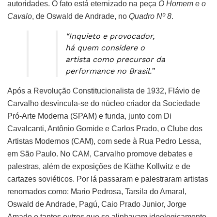
autoridades. O fato está eternizado na peça
O Homem e o
Cavalo
, de Oswald de Andrade, no
Quadro Nº 8
.
“Inquieto e provocador,
há quem considere o
artista como precursor da
performance no Brasil.”
Após a Revolução Constitucionalista de 1932, Flávio de
Carvalho desvincula-se do núcleo criador da Sociedade
Pró-Arte Moderna (SPAM) e funda, junto com Di
Cavalcanti, Antônio Gomide e Carlos Prado, o Clube dos
Artistas Modernos (CAM), com sede à Rua Pedro Lessa,
em São Paulo. No CAM, Carvalho promove debates e
palestras, além de exposições de Käthe Kollwitz e de
cartazes soviéticos. Por lá passaram e palestraram artistas
renomados como: Mario Pedrosa, Tarsila do Amaral,
Oswald de Andrade, Pagú, Caio Prado Junior, Jorge
Amado e tantos outros que se alinhavam ideologicamente