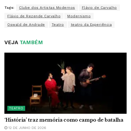
Tags:
Clube dos Artistas Modernos
Flávio de Carvalho
Flávio de Rezende Carvalho
Modernismo
Oswald de Andrade
Teatro
teatro da Experiência
VEJA
TAMBÉM
TEATRO
‘História’ traz memória como campo de batalha
12 DE JUNHO DE 2026