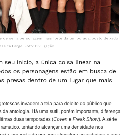
e de ser a personagem mais forte da temporada, posto deixado
essica Lange. Foto: Divulgação.
seu início, a única coisa linear na
odos os personagens estão em busca de
as presas dentro de um lugar que mais
grotescas invadem a tela para deleite do público que
a antologia. Há uma sutil, porém importante, diferença
últimas duas temporadas (
Coven
e
Freak Show
). A série
dramático, tentando alcançar uma densidade nos
ncia, orquestrado por uma atmosfera assustadora e uma