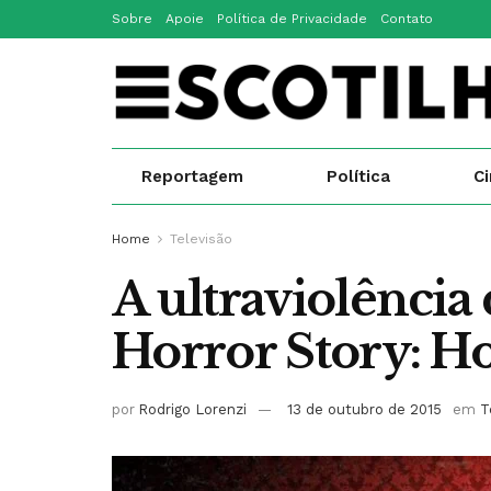
Sobre
Apoie
Política de Privacidade
Contato
Reportagem
Política
C
Home
Televisão
A ultraviolência
Horror Story: Ho
por
Rodrigo Lorenzi
13 de outubro de 2015
em
T