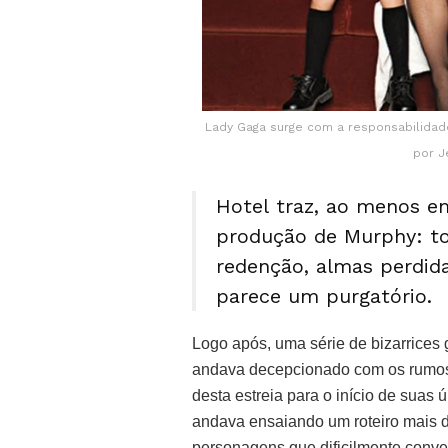
Lady Gaga surge com a responsabilidad
por J
Hotel traz, ao menos em 
produção de Murphy: t
redenção, almas perdid
parece um purgatório.
Logo após, uma série de bizarrices 
andava decepcionado com os rumos d
desta estreia para o início de suas 
andava ensaiando um roteiro mais 
personagens que dificilmente conve