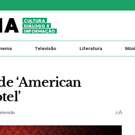
inema
Televisão
Literatura
Mús
 de ‘American
tel’
A
elevisão
A