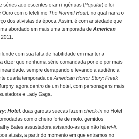
 séries adolescentes eram ingênuas (
Popular
)
e foi
 Ouro com o telefilme
The Normal Heart,
no qual narra o
rço dos ativistas da época. Assim, é com ansiedade que
 tema abordado em mais uma temporada de
American
 2011.
funde com sua falta de habilidade em manter a
o a dizer que nenhuma série comandada por ele por mais
linearidade, sempre derrapando e levando a audiência
nte quarta temporada de
American Horror Story: Freak
m Murphy, agora dentro de um hotel, com personagens mais
ssustadora e Lady Gaga.
ry: Hotel
, duas garotas suecas fazem
check-in
no Hotel
omodadas com o cheiro forte de mofo, gemidos
Kathy Bates assustadora avisando-as que não há
wi-fi
.
pos atuais, a partir do momento em que entramos no