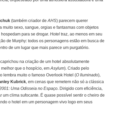
lchuk
(também criador de
AHS
) parecem querer
a muito sexo, sangue, orgias e fantasmas com objetos
e hospedam para se drogar.
Hotel
traz, ao menos em seu
odução de Murphy: todos os personagens estão em busca de
ntro de um lugar que mais parece um purgatório.
e caprichou na criação de um hotel absolutamente
u melhor que o hospício, em
Asylum
). Criado pelo
io lembra muito o famoso Overlook Hotel (
O Iluminado
),
anley Kubrick
, em cenas que remetem não só a clássica
2001: Uma Odisseia no Espaço
. Dirigido com eficiência,
 um clima sufocante. É quase possível sentir o cheiro de
rmando o hotel em um personagem vivo logo em seus