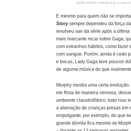
Kathy Bates interpreta a assus
E mesmo para quem não se import
Story
sempre dependeu da força da
resolveu sair da série após a últim
mais marcante recai sobre Gaga, q
com estranhos hábitos, como fazer 
com sangue. Porém, ainda é cedo par
e bocas, Lady Gaga teve poucos diá
de alguma música do que realmente 
Murphy mostra uma certa evolução.
ele filma de maneira nervosa, deix
ambiente claustrofóbico, tudo isso 
a alienação de crianças presas em
empolgante, por exemplo, do que t
grande dúvida fica mesmo se Murph
– durante as 12 semanas restantes