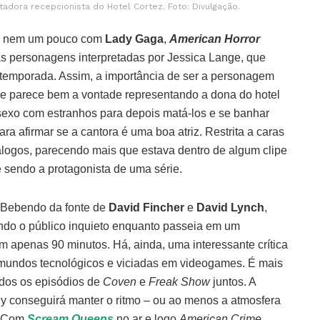
tadora recepcionista do Hotel Cortez. Foto: Divulgação.
a nem um pouco com
Lady Gaga
,
American Horror
s personagens interpretadas por Jessica Lange, que
a temporada. Assim, a importância de ser a personagem
ue parece bem a vontade representando a dona do hotel
sexo com estranhos para depois matá-los e se banhar
a afirmar se a cantora é uma boa atriz. Restrita a caras
logos, parecendo mais que estava dentro de algum clipe
sendo a protagonista de uma série.
 Bebendo da fonte de
David Fincher
e
David Lynch
,
ando o público inquieto enquanto passeia em um
em apenas 90 minutos. Há, ainda, uma interessante crítica
 mundos tecnológicos e viciadas em videogames. É mais
odos os episódios de
Coven
e
Freak Show
juntos. A
y conseguirá manter o ritmo – ou ao menos a atmosfera
. Com
Scream Queens
no ar e logo
American Crime