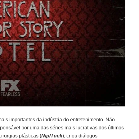
mais importantes da indústria do entretenimento. Não
esponsável por uma das séries mais lucrativas dos últimos
irurgias plásticas (
Nip/Tuck
), criou diálogos