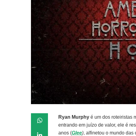
Ryan Murphy
é um dos roteiristas 
entrando em juízo de valor, ele é r
anos (
Glee
)
, alfinetou o mundo das c