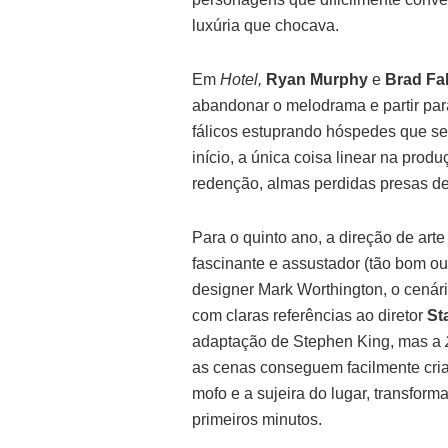
luxúria que chocava.
Em
Hotel,
Ryan Murphy
e
Brad Fa
abandonar o melodrama e partir par
fálicos estuprando hóspedes que s
início, a única coisa linear na pr
redenção, almas perdidas presas de
Para o quinto ano, a direção de art
fascinante e assustador (tão bom o
designer Mark Worthington, o cenár
com claras referências ao diretor
St
adaptação de Stephen King, mas a
as cenas conseguem facilmente criar
mofo e a sujeira do lugar, transfo
primeiros minutos.