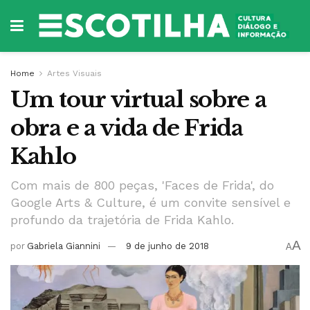
Home
Artes Visuais
Um tour virtual sobre a
obra e a vida de Frida
Kahlo
Com mais de 800 peças, 'Faces de Frida', do
Google Arts & Culture, é um convite sensível e
profundo da trajetória de Frida Kahlo.
A
por
Gabriela Giannini
9 de junho de 2018
A