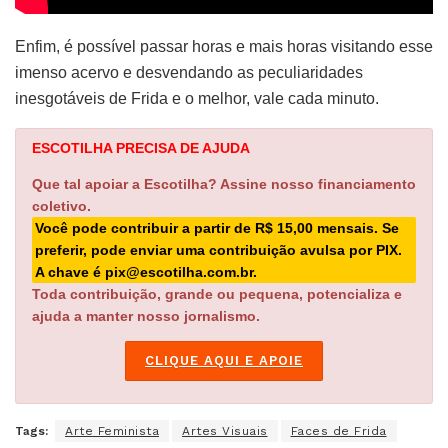
Enfim, é possível passar horas e mais horas visitando esse
imenso acervo e desvendando as peculiaridades
inesgotáveis de Frida e o melhor, vale cada minuto.
ESCOTILHA PRECISA DE AJUDA
Que tal apoiar a Escotilha? Assine nosso financiamento
coletivo.
Você pode contribuir a partir de R$ 15,00 mensais. Se
preferir, pode enviar uma contribuição avulsa por PIX.
A chave é pix@escotilha.com.br.
Toda contribuição, grande ou pequena, potencializa e
ajuda a manter nosso jornalismo.
CLIQUE AQUI E APOIE
Tags:
Arte Feminista
Artes Visuais
Faces de Frida