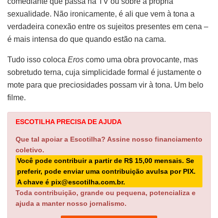
comediante que passa na TV ou sobre a própria
sexualidade. Não ironicamente, é ali que vem à tona a
verdadeira conexão entre os sujeitos presentes em cena –
é mais intensa do que quando estão na cama.
Tudo isso coloca
Eros
como uma obra provocante, mas
sobretudo terna, cuja simplicidade formal é justamente o
mote para que preciosidades possam vir à tona. Um belo
filme.
ESCOTILHA PRECISA DE AJUDA
Que tal apoiar a Escotilha? Assine nosso financiamento
coletivo.
Você pode contribuir a partir de R$ 15,00 mensais. Se
preferir, pode enviar uma contribuição avulsa por PIX.
A chave é pix@escotilha.com.br.
Toda contribuição, grande ou pequena, potencializa e
ajuda a manter nosso jornalismo.