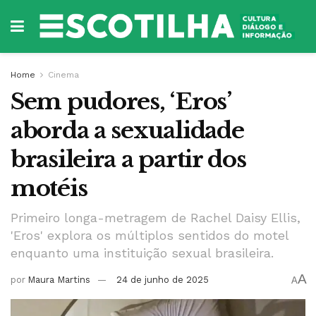
Home
Cinema
Sem pudores, ‘Eros’
aborda a sexualidade
brasileira a partir dos
motéis
Primeiro longa-metragem de Rachel Daisy Ellis,
'Eros' explora os múltiplos sentidos do motel
enquanto uma instituição sexual brasileira.
A
por
Maura Martins
24 de junho de 2025
A