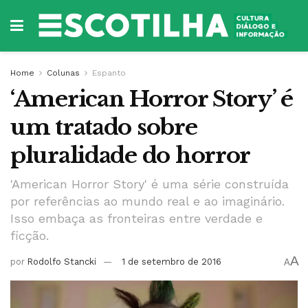
Home
Colunas
Espanto
‘American Horror Story’ é
um tratado sobre
pluralidade do horror
'American Horror Story' é uma série construída
por referências ao mundo real e ao imaginário.
Isso embaça as fronteiras entre verdade e
ficção.
A
por
Rodolfo Stancki
1 de setembro de 2016
A