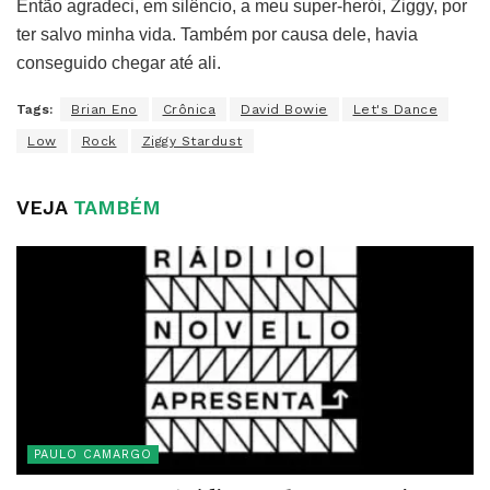
Então agradeci, em silêncio, a meu super-herói, Ziggy, por
ter salvo minha vida. Também por causa dele, havia
conseguido chegar até ali.
Tags:
Brian Eno
Crônica
David Bowie
Let's Dance
Low
Rock
Ziggy Stardust
VEJA
TAMBÉM
PAULO CAMARGO