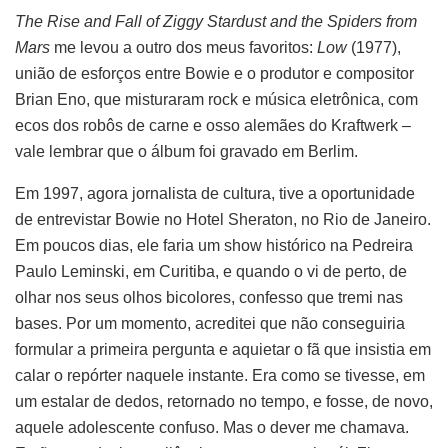
The Rise and Fall of Ziggy Stardust and the Spiders from
Mars
me levou a outro dos meus favoritos:
Low
(1977),
união de esforços entre Bowie e o produtor e compositor
Brian Eno, que misturaram rock e música eletrônica, com
ecos dos robôs de carne e osso alemães do Kraftwerk –
vale lembrar que o álbum foi gravado em Berlim.
Em 1997, agora jornalista de cultura, tive a oportunidade
de entrevistar Bowie no Hotel Sheraton, no Rio de Janeiro.
Em poucos dias, ele faria um show histórico na Pedreira
Paulo Leminski, em Curitiba, e quando o vi de perto, de
olhar nos seus olhos bicolores, confesso que tremi nas
bases. Por um momento, acreditei que não conseguiria
formular a primeira pergunta e aquietar o fã que insistia em
calar o repórter naquele instante. Era como se tivesse, em
um estalar de dedos, retornado no tempo, e fosse, de novo,
aquele adolescente confuso. Mas o dever me chamava.