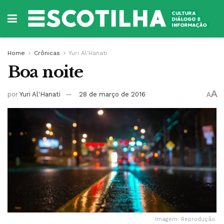
Home
Crônicas
Yuri Al'Hanati
Boa noite
A
por
Yuri Al'Hanati
28 de março de 2016
A
Imagem: Reprodução.