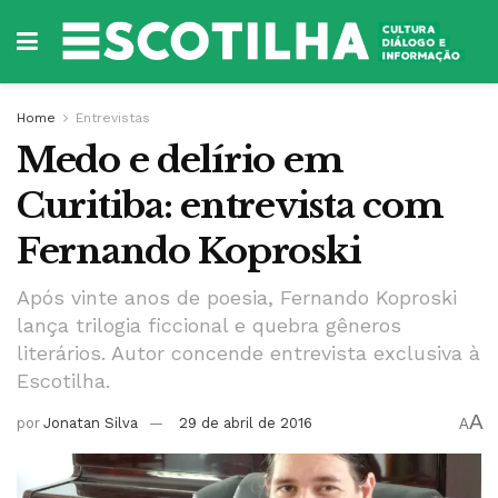
Home
Entrevistas
Medo e delírio em
Curitiba: entrevista com
Fernando Koproski
Após vinte anos de poesia, Fernando Koproski
lança trilogia ficcional e quebra gêneros
literários. Autor concende entrevista exclusiva à
Escotilha.
A
por
Jonatan Silva
29 de abril de 2016
A