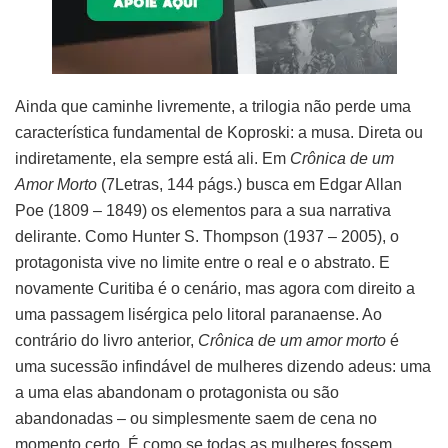
Ainda que caminhe livremente, a trilogia não perde uma
característica fundamental de Koproski: a musa. Direta ou
indiretamente, ela sempre está ali. Em
Crônica de um
Amor Morto
(7Letras, 144 págs.) busca em Edgar Allan
Poe (1809 – 1849) os elementos para a sua narrativa
delirante. Como Hunter S. Thompson (1937 – 2005), o
protagonista vive no limite entre o real e o abstrato. E
novamente Curitiba é o cenário, mas agora com direito a
uma passagem lisérgica pelo litoral paranaense. Ao
contrário do livro anterior,
Crônica de um amor morto
é
uma sucessão infindável de mulheres dizendo adeus: uma
a uma elas abandonam o protagonista ou são
abandonadas – ou simplesmente saem de cena no
momento certo. É como se todas as mulheres fossem