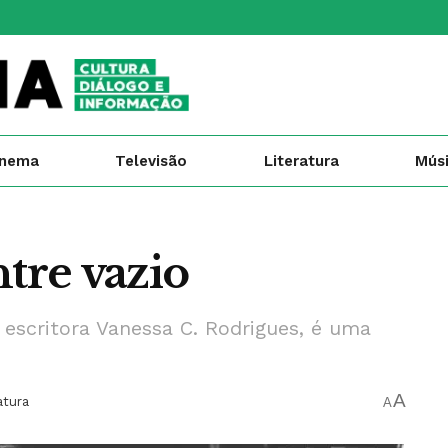
inema
Televisão
Literatura
Mús
ntre vazio
 escritora Vanessa C. Rodrigues, é uma
A
atura
A