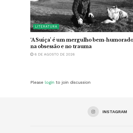
LITERATURA
‘A Suíça’ é um mergulho bem-humorad
na obsessão e no trauma
6 DE AGOSTO DE 2026
Please
login
to join discussion
INSTAGRAM