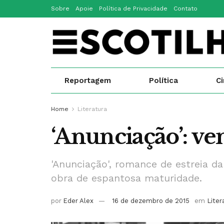
Sobre
Apoie
Política de Privacidade
Contato
Reportagem
Política
C
Home
Literatura
‘Anunciação’: ve
'Anunciação', romance de estreia da
obra de espantosa maturidade.
por
Eder Alex
16 de dezembro de 2015
em
Liter