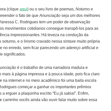
ora (clique
aqui
) ou o seu livro de poemas,
Noturno e
preender o fato de que
Anunciação
seja um dos melhores
Vanessa C. Rodrigues tem um poder de observação
os movimentos cotidianos consegue transpô-los para as
ência impressionantes. Há leveza na condução da
soturno, e o lirismo cravado nessa sintaxe muito própria
e no enredo, sem ficar parecendo um adereço artificial e
e significados.
unciação
é o trabalho de uma narradora madura e
ito mais à página impressa e à pouca idade, pois fica claro
e na internet e no meio acadêmico foi uma baita escola
Rodrigues começar a ganhar os importantes prêmios
s a erguer a plaquinha escrito “Eu já sabia!”. Enfim,
se caminho vocês ainda vão ouvir falar muito sobre essa