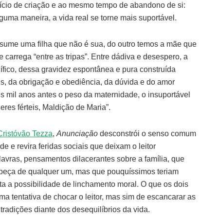
cício de criação e ao mesmo tempo de abandono de si:
alguma maneira, a vida real se torne mais suportável.
sume uma filha que não é sua, do outro temos a mãe que
 carrega “entre as tripas”. Entre dádiva e desespero, a
ífico, dessa gravidez espontânea e pura construída
, da obrigação e obediência, da dúvida e do amor
ais mil anos antes o peso da maternidade, o insuportável
res férteis, Maldição de Maria”.
Cristóvão Tezza
,
Anunciação
desconstrói o senso comum
e e revira feridas sociais que deixam o leitor
avras, pensamentos dilacerantes sobre a família, que
beça de qualquer um, mas que pouquíssimos teriam
ta a possibilidade de linchamento moral. O que os dois
ma tentativa de chocar o leitor, mas sim de escancarar as
tradições diante dos desequilíbrios da vida.