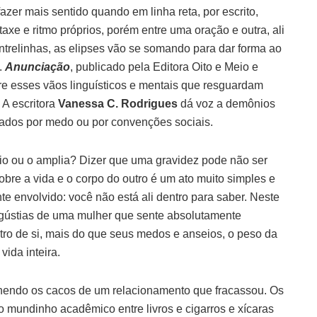
fazer mais sentido quando em linha reta, por escrito,
axe e ritmo próprios, porém entre uma oração e outra, ali
trelinhas, as elipses vão se somando para dar forma ao
l.
Anunciação
, publicado pela Editora Oito e Meio e
obre esses vãos linguísticos e mentais que resguardam
 A escritora
Vanessa C. Rodrigues
dá voz a demônios
ciados por medo ou por convenções sociais.
io ou o amplia? Dizer que uma gravidez pode não ser
bre a vida e o corpo do outro é um ato muito simples e
ante envolvido: você não está ali dentro para saber. Neste
ngústias de uma mulher que sente absolutamente
tro de si, mais do que seus medos e anseios, o peso da
vida inteira.
lhendo os cacos de um relacionamento que fracassou. Os
mundinho acadêmico entre livros e cigarros e xícaras