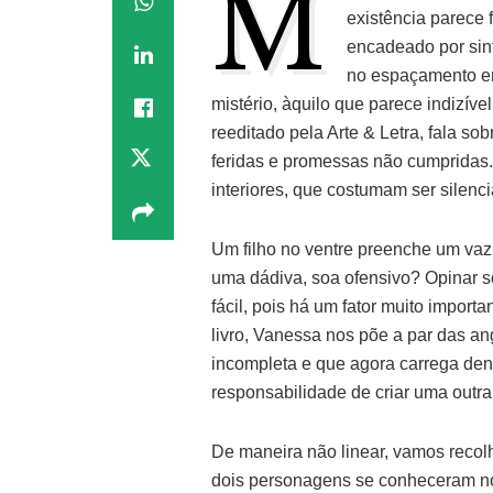
M
existência parece 
encadeado por sint
no espaçamento en
mistério, àquilo que parece indizíve
reeditado pela Arte & Letra, fala s
feridas e promessas não cumpridas.
interiores, que costumam ser silen
Um filho no ventre preenche um vaz
uma dádiva, soa ofensivo? Opinar so
fácil, pois há um fator muito import
livro, Vanessa nos põe a par das a
incompleta e que agora carrega den
responsabilidade de criar uma outra 
De maneira não linear, vamos reco
dois personagens se conheceram no 