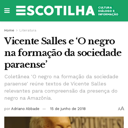
Home
Literatura
Vicente Salles e ‘O negro
na formação da sociedade
paraense’
Coletânea 'O negro na formação da sociedade
paraense' reúne textos de Vicente Salles
relevantes para compreensão da presença do
negro na Amazônia.
A
por
Adriano Abbade
15 de junho de 2018
A