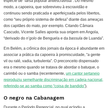
espécie de “farsa popular antiescravista”. Do mesmo
modo, a capoeira, que sobreviveu à escravidão e
continuou sendo praticada e aperfeiçoada pelos libertos,
como “seu próprio sistema de defesa” diante das ameaças
dos capitães do mato, por exemplo. Citando Câmara
Cascudo, Vicente Salles aponta sua origem em Angola,
“derivado do
n’golo
de Benguela e da
bassula
de Luanda”.
Em Belém, a crônica dos jornais da época é abundante em
associar a prática da capoeira à promiscuidade, “a gente
vil ou ralé, vadia, turbulenta”
.
O preconceito dispensado
era o mesmo quando se tratava de abordar o batuque, o
carimbó ou o samba (recentemente,
um cantor sertanejo
reproduziu semelhante discriminação em cadeia nacional,
referindo-se ao samba como “coisa de bandido”
).
O negro na Cabanagem
Durante o Período Regencial, no qual eclodiu a