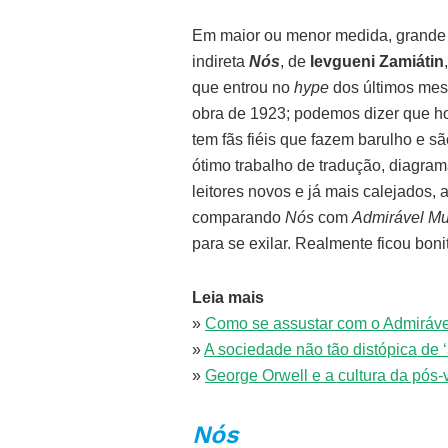
Em maior ou menor medida, grande pa
indireta
Nós
, de
Ievgueni Zamiátin
que entrou no
hype
dos últimos mes
obra de 1923; podemos dizer que ho
tem fãs fiéis que fazem barulho e 
ótimo trabalho de tradução, diagrama
leitores novos e já mais calejados,
comparando
Nós
com
Admirável M
para se exilar. Realmente ficou boni
Leia mais
»
Como se assustar com o Admiráv
»
A sociedade não tão distópica de 
»
George Orwell e a cultura da pós
Nós