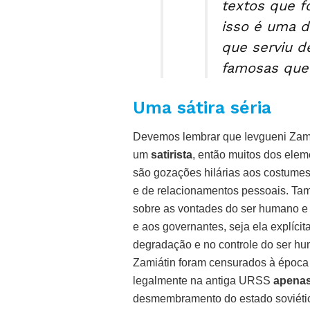
textos que f
isso é uma d
que serviu d
famosas que
Uma sátira séria
Devemos lembrar que Ievgueni Zami
um
satirista
, então muitos dos ele
são gozações hilárias aos costumes
e de relacionamentos pessoais. Tamb
sobre as vontades do ser humano e s
e aos governantes, seja ela explícit
degradação e no controle do ser hum
Zamiátin foram censurados à época
legalmente na antiga URSS
apenas
desmembramento do estado soviéti