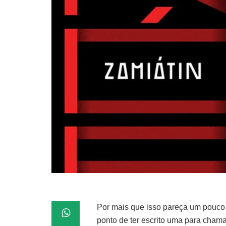
Por mais que isso pareça um pouco 
ponto de ter escrito uma para chama