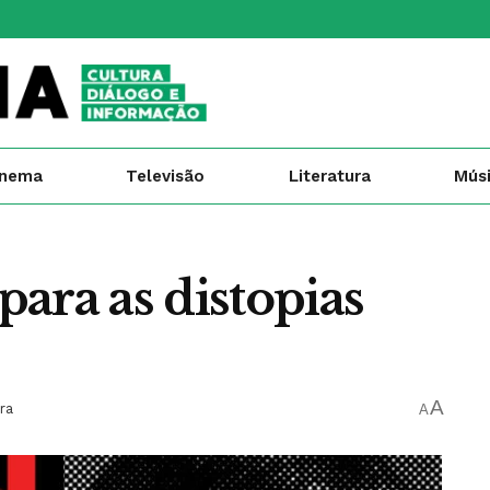
inema
Televisão
Literatura
Mús
 para as distopias
A
ra
A