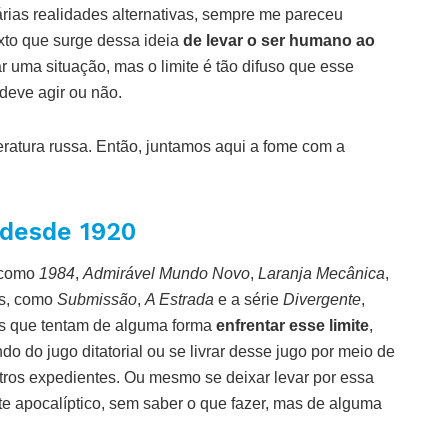
rias realidades alternativas, sempre me pareceu
xto que surge dessa ideia
de levar o ser humano ao
 uma situação, mas o limite é tão difuso que esse
eve agir ou não.
ratura russa. Então, juntamos aqui a fome com a
 desde 1920
, como
1984
,
Admirável Mundo Novo
,
Laranja Mecânica
,
es, como
Submissão
,
A Estrada
e a série
Divergente
,
s que tentam de alguma forma
enfrentar esse limite
,
o do jugo ditatorial ou se livrar desse jugo por meio de
utros expedientes. Ou mesmo se deixar levar por essa
te apocalíptico, sem saber o que fazer, mas de alguma