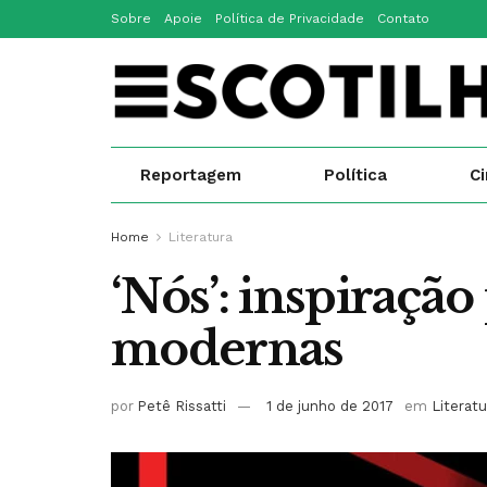
Sobre
Apoie
Política de Privacidade
Contato
Reportagem
Política
C
Home
Literatura
‘Nós’: inspiração
modernas
por
Petê Rissatti
1 de junho de 2017
em
Literatu