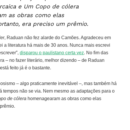
rcaica e Um Copo de cólera
m as obras como elas
rtanto, era preciso um prêmio.
der
, Raduan não fez alarde do Camões. Agradeceu em
ei a literatura há mais de 30 anos. Nunca mais escrevi
escrever”,
disparou o paulistano certa vez
. No fim das
tura – no fazer literário, melhor dizendo – de Raduan
stá feito já é o bastante.
osismo – algo praticamente inevitável –, mas também há
há tempos não se via. Nem mesmo as adaptações para o
po de cólera
homenagearam as obras como elas
 prêmio.