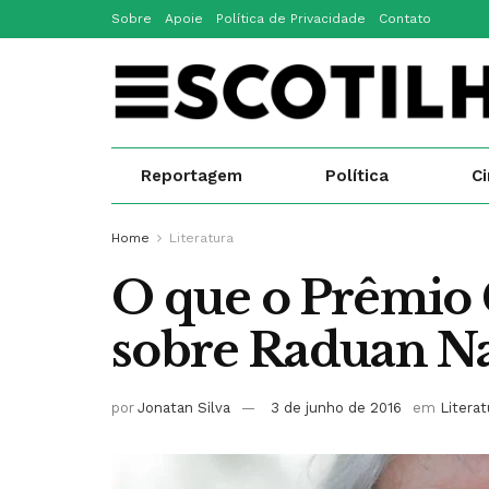
Sobre
Apoie
Política de Privacidade
Contato
Reportagem
Política
C
Home
Literatura
O que o Prêmio 
sobre Raduan Na
por
Jonatan Silva
3 de junho de 2016
em
Literat