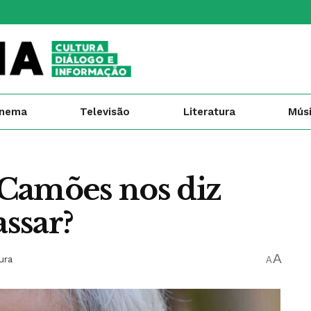
inema
Televisão
Literatura
Mús
Camões nos diz
ssar?
A
ura
A