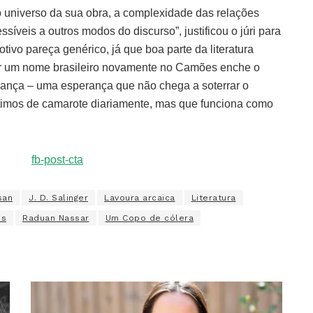
 no universo da sua obra, a complexidade das relações
íveis a outros modos do discurso”, justificou o júri para
tivo pareça genérico, já que boa parte da literatura
er um nome brasileiro novamente no Camões enche o
ança – uma esperança que não chega a soterrar o
timos de camarote diariamente, mas que funciona como
san
J. D. Salinger
Lavoura arcaica
Literatura
es
Raduan Nassar
Um Copo de cólera