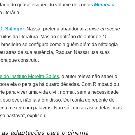
 lado do quase esquecido volume de contos
Menina a
literária.
 D. Salinger
, Nassar preferiu abandonar a
mise en scène
cuitos da literatura. Mas ao contrário do autor de
O
o brasileiro se configura como alguém além da mitologia
deu atrás de sua ausência, Raduan Nassar usa suas
obra que construiu.
e do Instituto Moreira Salles
, o autor releva não saber o
embora ela o persiga há quatro décadas. Com Rimbaud ou
te para viver uma vida civil, normal, sem a necessidade
ra escrever, não ia além disso. Dei conta de repente de
eria mexer com palavras. Não só com a casca delas, mas
o bastava”, explicou.
s adaptações para o cinema