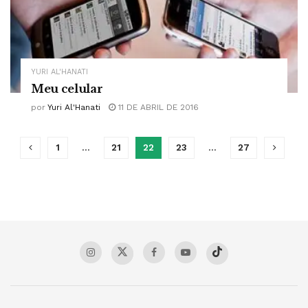
YURI AL'HANATI
Meu celular
por
Yuri Al'Hanati
11 DE ABRIL DE 2016
1
…
21
22
23
…
27