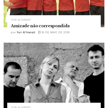
YURI AL'HANATI
Amizade não correspondida
por
Yuri Al'Hanati
16 DE MAIO DE 2016
YURI AL'HANATI