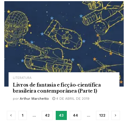
LITERATURA
Livros de fantasia e ficção-científica
brasileira contemporânea (Parte 1)
por
Arthur Marchetto
4 DE ABRIL DE 2019
1
…
42
43
44
…
122