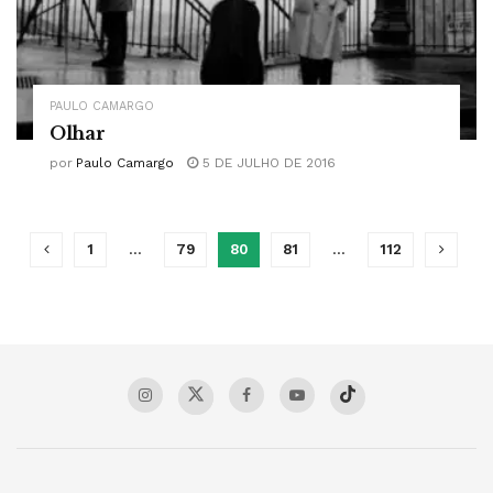
PAULO CAMARGO
Olhar
por
Paulo Camargo
5 DE JULHO DE 2016
1
…
79
80
81
…
112